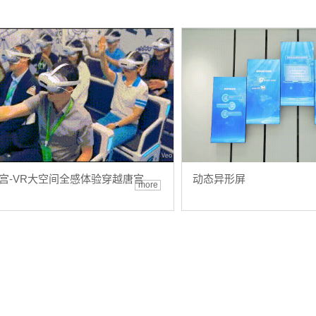
宫-VR大空间全感体验穿越唐宫
动态异形屏
more