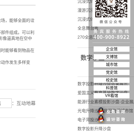
沉浸式体验
漫游沉浸式体验
沉浸式体验-榆林
卖场，能够全面的诠
全息舞台秀
等部件组成。可以利
270全息柜
影像逼真地在空中
企业馆
同时能够看到物品在
文博馆
数字沙盘
势动作发生多样变
城市馆
党史馆
校史馆
数字投影升降沙盘效果展示
科普馆
爱国主义教育基地数字沙盘
VR看馆
能源行业素模投影沙盘-企业
篇
：
互动地幕
光电升降沙盘|庆阳海绵城市馆
电子背投沙盘
数字投影升降沙盘