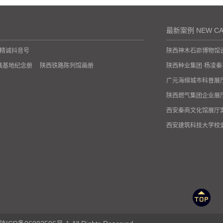
机械矩阵
机械矩阵墙
最新案例 NEW CA
精诚抖音号
陕西神木石峁博物馆
全息成像
践基地纪念册
陕西铁路陈列馆画册
陕西种业集团·杨凌
广元海绵城市科普展
陕西燃气集团企业展
360全息成像-国家能源集团榆
西安秦商文化馆展厅
360全息成像-西安城建档案馆
西安建筑科技大学校
360全息成像展示
西安政协文史展馆设
中国共产党历史转折
甘肃敦煌佛教历史博
西北水电及新能源科