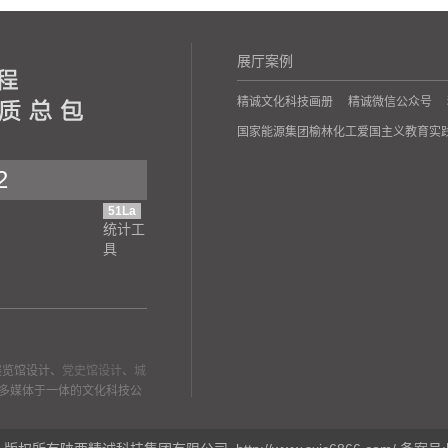
展厅案例
精诚文化科技画册
精诚微信公众号
国家能源集团榆林化工爱国主义教育实
2
51La
统计工
具
展览馆设计、
党史馆设计
、
城
多媒体于一体的文化科技公