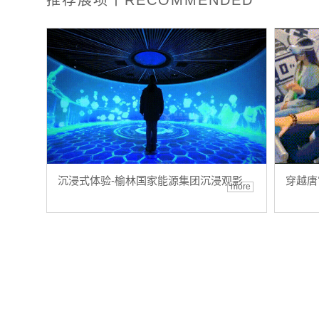
沉浸式体验-榆林国家能源集团沉浸观影
穿越唐
more