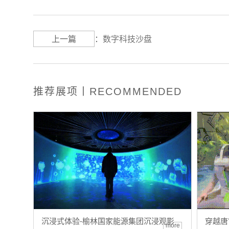
上一篇
：
数字科技沙盘
推荐展项丨RECOMMENDED
沉浸式体验-榆林国家能源集团沉浸观影
穿越唐
more