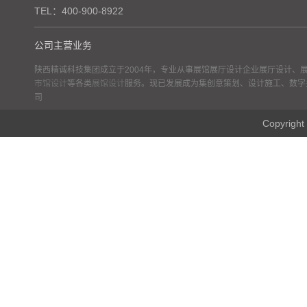
TEL：400-900-8922
公司主营业务
陕西精诚科技集团成立于2004年，专业从事展馆展厅设计企业展厅设计、
市馆设计
等各类
展馆设计
服务。现已发展成为集创意策划、设计施工、数字
司
Copyr