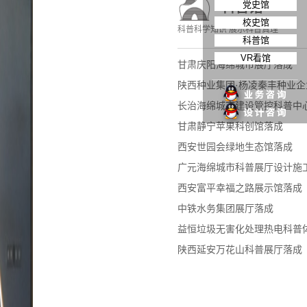
党史馆
科普馆
校史馆
科普科学知识 展示科普真理
科普馆
VR看馆
甘肃庆阳海绵城市展厅落成
陕西种业集团·杨凌秦丰种业
长治海绵城市建设管控科普中
甘肃静宁苹果科创馆落成
西安世园会绿地生态馆落成
广元海绵城市科普展厅设计施
西安富平幸福之路展示馆落成
中铁水务集团展厅落成
益恒垃圾无害化处理热电科普
陕西延安万花山科普展厅落成