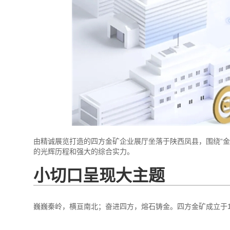
由精诚展览打造的四方金矿企业展厅坐落于陕西凤县，围绕“金
的光辉历程和强大的综合实力。
小切口呈现大主题
巍巍秦岭，横亘南北；奋进四方，熔石铸金。四方金矿成立于1