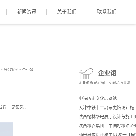
新闻资讯
关于我们
联系我们
>
展馆案例
>
企业馆
企业馆
企业形象展示窗口 实现品牌共赢
中铁历史文化展览馆
公斤，是集采、
天津中铁十二局荣史馆设计施
陕西榆林华电展厅设计与施工
陕西粮农集团—中国好粮油企
油田展馆设计施工|陕参一井展