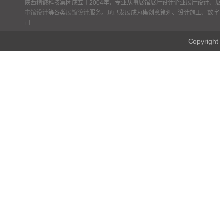
陕西精诚科技集团成立于2004年，专业从事展馆展厅设计企业展厅设计、
市馆设计
等各类
展馆设计
服务。现已发展成为集创意策划、设计施工、数字
司
Copyr