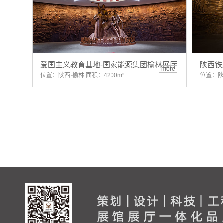
爱国主义教育基地-国家能源集团榆林展厅
陕西铁
more
位置：陕西·榆林 面积：4200m²
位置：陕