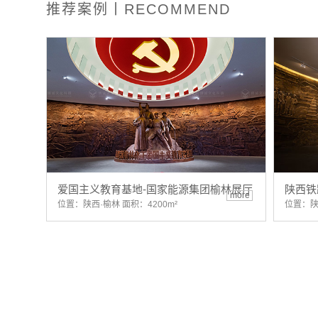
推荐案例丨RECOMMEND
爱国主义教育基地-国家能源集团榆林展厅
陕西铁
more
位置：陕西·榆林 面积：4200m²
位置：陕