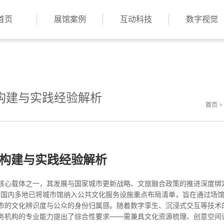
首页
展馆案例
互动科技
数字视觉
力构建与实践经验解析
首页
>
力构建与实践经验解析
核心载体之一，其发展与国家城市更新战略、文旅融合政策的推进深度绑
末，国内多地已将城市馆纳入公共文化服务设施重点布局清单，旨在通过场
市的文化辨识度与公众的身份归属感。随着数字孪生、沉浸式交互等技术
务机构的专业能力提出了综合性要求——需兼具文化资源梳理、创意空间