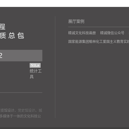
展厅案例
精诚文化科技画册
精诚微信公众号
国家能源集团榆林化工爱国主义教育实
2
51La
统计工
具
展览馆设计、
党史馆设计
、
城
多媒体于一体的文化科技公