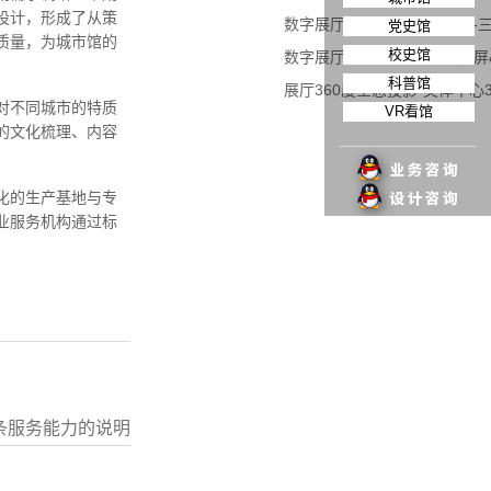
设计，形成了从策
数字展厅常见的裸眼3D屏幕-
党史馆
质量，为城市馆的
校史馆
数字展厅交互系统-互动滑轨屏
科普馆
展厅360度全息投影-奥体中心
对不同城市的特质
VR看馆
的文化梳理、内容
化的生产基地与专
业服务机构通过标
条服务能力的说明