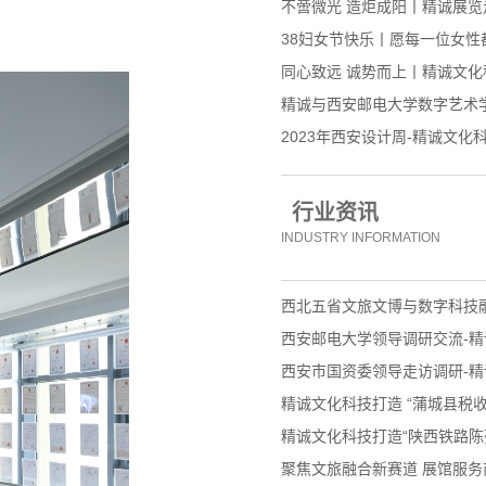
不啻微光 造炬成阳丨精诚展
38妇女节快乐丨愿每一位女性
同心致远 诚势而上丨精诚文化科
精诚与西安邮电大学数字艺术
2023年西安设计周-精诚文化
行业资讯
INDUSTRY INFORMATION
西北五省文旅文博与数字科技
西安邮电大学领导调研交流-精
西安市国资委领导走访调研-精
精诚文化科技打造 “蒲城县税收
精诚文化科技打造“陕西铁路陈
聚焦文旅融合新赛道 展馆服