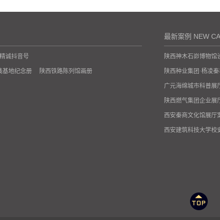
最新案例 NEW CA
精诚抖音号
陕西神木石峁博物馆
践基地纪念册
陕西铁路陈列馆画册
陕西种业集团·杨凌
广元海绵城市科普展
陕西燃气集团企业展
西安秦商文化馆展厅
西安建筑科技大学校
西安政协文史展馆设
中国共产党历史转折
甘肃敦煌佛教历史博
西北水电及新能源科