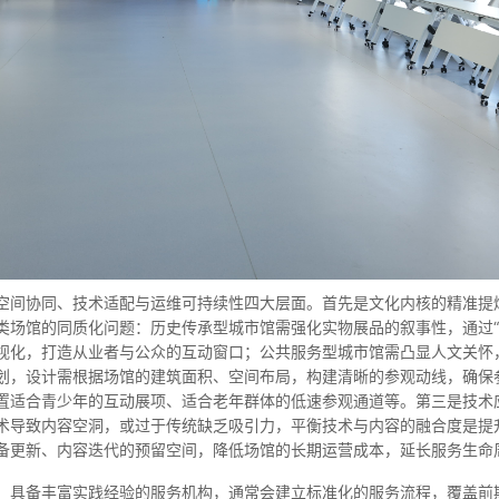
空间协同、技术适配与运维可持续性四大层面。首先是文化内核的精准提
场馆的同质化问题：历史传承型城市馆需强化实物展品的叙事性，通过“
视化，打造从业者与公众的互动窗口；公共服务型城市馆需凸显人文关怀
划，设计需根据场馆的建筑面积、空间布局，构建清晰的参观动线，确保
置适合青少年的互动展项、适合老年群体的低速参观通道等。第三是技术
术导致内容空洞，或过于传统缺乏吸引力，平衡技术与内容的融合度是提
备更新、内容迭代的预留空间，降低场馆的长期运营成本，延长服务生命
。具备丰富实践经验的服务机构，通常会建立标准化的服务流程，覆盖前