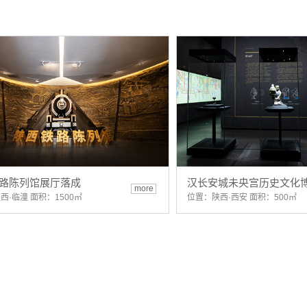
路陈列馆展厅落成
汉长安城未央宫历史文化
more
西·临潼 面积：1500㎡
位置：陕西·西安 面积：500㎡