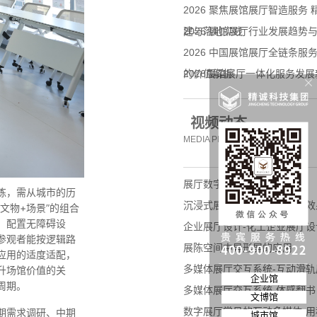
2026 聚焦展馆展厅智造服务
建与落地实践
2026 展馆展厅行业发展趋
2026 中国展馆展厅全链条
的价值解析
2026展馆展厅一体化服务发
企业拓展标杆合作
视频动态
MEDIA PERSPECTIVE
展厅数字科技-数字互动飞屏
炼，需从城市的历
沉浸式展厅体验-校史馆设计效
文物+场景”的组合
，配置无障碍设
企业展厅设计-化工企业展厅设
参观者能按逻辑路
展陈空间中异形屏的应用
应用的适度适配，
多媒体展厅交互系统-互动滑轨
升场馆价值的关
企业馆
周期。
多媒体展厅交互系统-体感翻书
文博馆
数字展厅常见的互动多媒体-
期需求调研、中期
城市馆