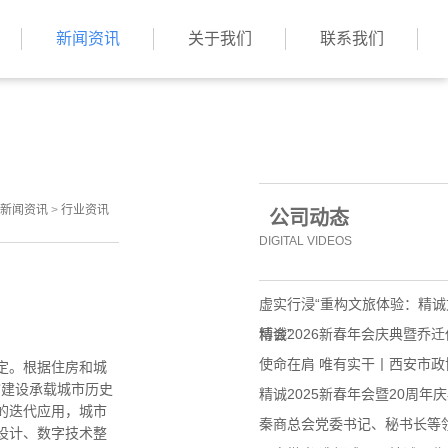
新闻资讯
关于我们
联系我们
新闻资讯
>
行业资讯
公司动态
DIGITAL VIDEOS
虚实行浸“重构文旅体验：精
博会”
精诚2026新春年会庆典暨乔
使命在肩 唯有实干丨西安市
定。根据住房和城
馆建设承载城市历史
精诚2025新春年会暨20周年
的迭代应用，城市
秦商总会党委书记、秘书长等
设计、数字技术整