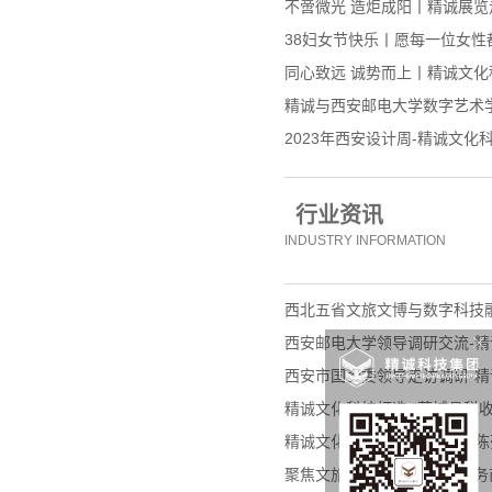
不啻微光 造炬成阳丨精诚展
38妇女节快乐丨愿每一位女性
同心致远 诚势而上丨精诚文化科
精诚与西安邮电大学数字艺术
2023年西安设计周-精诚文化
行业资讯
INDUSTRY INFORMATION
西北五省文旅文博与数字科技
西安邮电大学领导调研交流-精
西安市国资委领导走访调研-精
精诚文化科技打造 “蒲城县税收
精诚文化科技打造“陕西铁路陈
聚焦文旅融合新赛道 展馆服