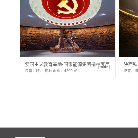
爱国主义教育基地-国家能源集团榆林展厅
陕西铁
more
位置：陕西·榆林 面积：4200m²
位置：陕