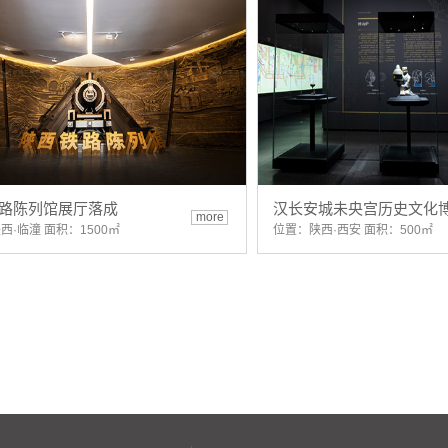
路陈列馆展厅落成
汉长安城未央宫历史文化
more
西·临潼 面积：1500㎡
位置：陕西·西安 面积：500㎡