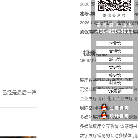
2026 聚焦展馆展厅智造服务
建与落地实践
2026 展馆展厅行业发展趋
2026 中国展馆展厅全链条
的价值解析
2026展馆展厅一体化服务发
企业拓展标杆合作
企业馆
文博馆
视频动态
城市馆
MEDIA PERSPECTIVE
党史馆
校史馆
展厅数字科技-数字互动飞屏
科普馆
沉浸式展厅体验-校史馆设计效
VR看馆
：已经是最后一篇
企业展厅设计-化工企业展厅设
展陈空间中异形屏的应用
多媒体展厅交互系统-互动滑轨
多媒体展厅交互系统-体感翻书
数字展厅常见的互动多媒体-