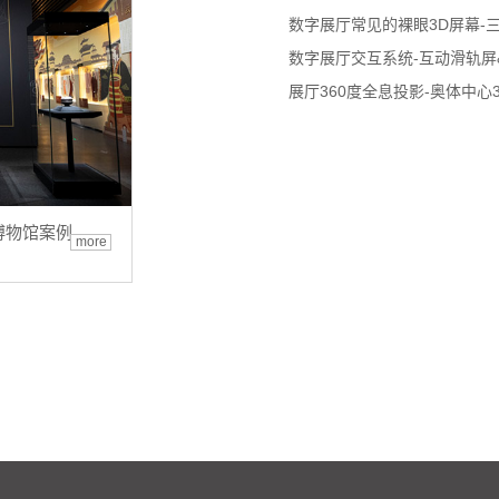
数字展厅常见的裸眼3D屏幕-
数字展厅交互系统-互动滑轨屏
展厅360度全息投影-奥体中心
博物馆案例
more