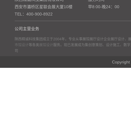
西安市灞桥区星联会展大厦10楼
早8:00-晚24：00
TEL：400-900-8922
公司主营业务
陕西精诚科技集团成立于2004年，专业从事展馆展厅设计企业展厅设计、
市馆设计
等各类
展馆设计
服务。现已发展成为集创意策划、设计施工、数字
司
Copyr