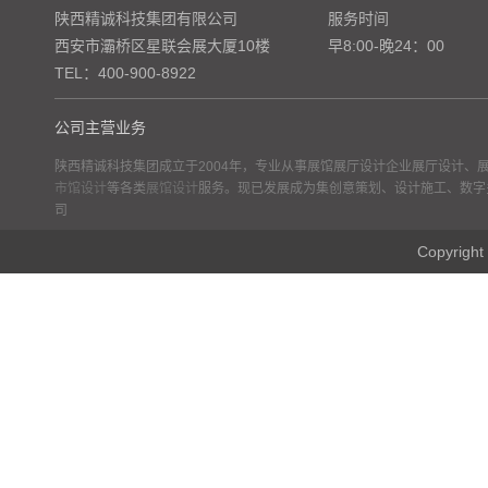
陕西精诚科技集团有限公司
服务时间
西安市灞桥区星联会展大厦10楼
早8:00-晚24：00
TEL：400-900-8922
公司主营业务
陕西精诚科技集团成立于2004年，专业从事展馆展厅设计企业展厅设计、
市馆设计
等各类
展馆设计
服务。现已发展成为集创意策划、设计施工、数字
司
Copyr