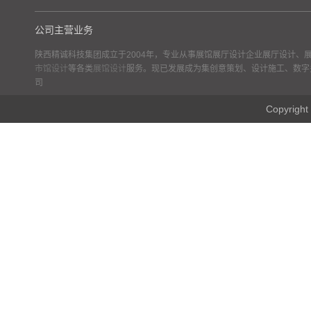
公司主营业务
陕西精诚科技集团成立于2004年，专业从事展馆展厅设计企业展厅设计、
市馆设计
等各类
展馆设计
服务。现已发展成为集创意策划、设计施工、数字
司
Copyr