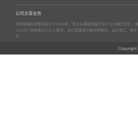
公司主营业务
陕西精诚科技集团成立于2004年，专业从事展馆展厅设计企业展厅设计、
市馆设计
等各类
展馆设计
服务。现已发展成为集创意策划、设计施工、数字
司
Copyr