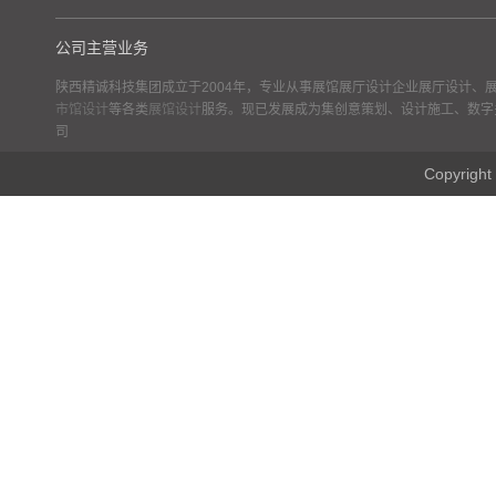
公司主营业务
陕西精诚科技集团成立于2004年，专业从事展馆展厅设计企业展厅设计、
市馆设计
等各类
展馆设计
服务。现已发展成为集创意策划、设计施工、数字
司
Copyr