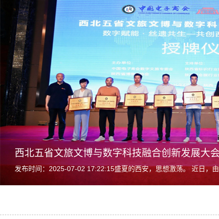
西北五省文旅文博与数字科技融合创新发展大
发布时间：2025-07-02 17:22:15盛夏的西安，思想激荡。 近日，由中国电子商会数字文旅专委会、陕西省博物馆协联
合主办、精诚展览承办...