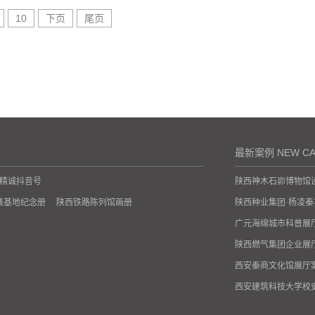
10
下页
尾页
最新案例 NEW CA
精诚抖音号
陕西神木石峁博物馆
践基地纪念册
陕西铁路陈列馆画册
陕西种业集团·杨凌
广元海绵城市科普展
陕西燃气集团企业展
西安秦商文化馆展厅
西安建筑科技大学校
西安政协文史展馆设