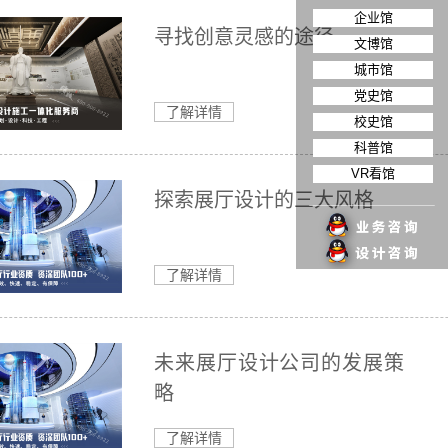
企业馆
寻找创意灵感的途径
文博馆
-03-23
城市馆
：2024-03-23 11:26:09西安市国资委党
党史馆
、主任刘三民一行莅临精诚走访调研3月20
了解详情
校史馆
安市国资委党委书记、主任刘三民一行莅...
科普馆
VR看馆
探索展厅设计的三大风格
了解详情
未来展厅设计公司的发展策
略
了解详情