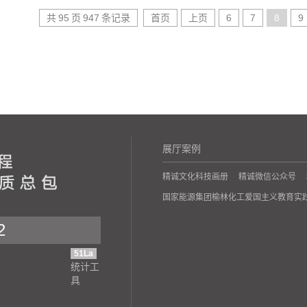
共
95
页
947
条记录
首页
上页
6
7
8
9
展厅案例
精诚文化科技画册
精诚微信公众号
国家能源集团榆林化工爱国主义教育实
2
51La
统计工
具