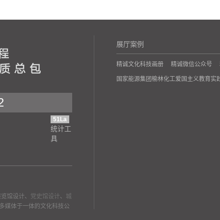
展厅案例
精诚文化科技画册
精诚微信公众号
国家能源集团榆林化工爱国主义教育实
2
51La
统计工
具
展览馆设计、
党史馆设计
、
城
多媒体于一体的文化科技公