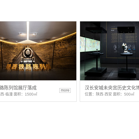
路陈列馆展厅落成
汉长安城未央宫历史文化
more
西·临潼 面积：1500㎡
位置：陕西·西安 面积：500㎡