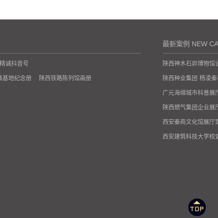
最新案例 NEW CA
精诚抖音号
陕西神木石峁博物馆
践基地纪念册
陕西铁路陈列馆画册
陕西种业集团·杨凌
广元海绵城市科普展
陕西燃气集团企业展
西安秦商文化馆展厅
西安建筑科技大学校
西安政协文史展馆设
中国共产党历史转折
甘肃敦煌佛教历史博
西北水电及新能源科