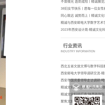
不啻微光 造炬成阳丨精诚展
38妇女节快乐丨愿每一位女性
同心致远 诚势而上丨精诚文化科
精诚与西安邮电大学数字艺术
2023年西安设计周-精诚文化
行业资讯
INDUSTRY INFORMATION
西北五省文旅文博与数字科技
西安邮电大学领导调研交流-精
西安市国资委领导走访调研-精
精诚文化科技打造 “蒲城县税收
精诚文化科技打造“陕西铁路陈
聚焦文旅融合新赛道 展馆服