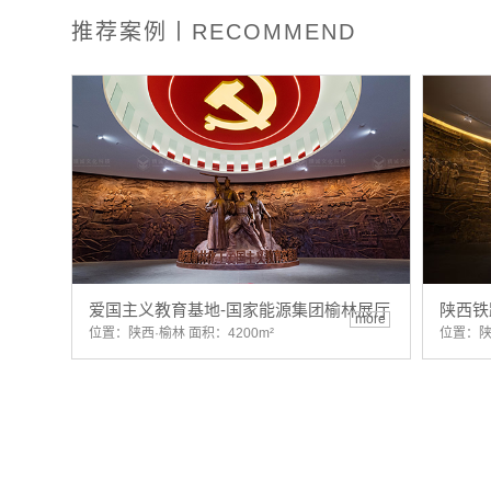
推荐案例丨RECOMMEND
爱国主义教育基地-国家能源集团榆林展厅
陕西铁
more
位置：陕西·榆林 面积：4200m²
位置：陕