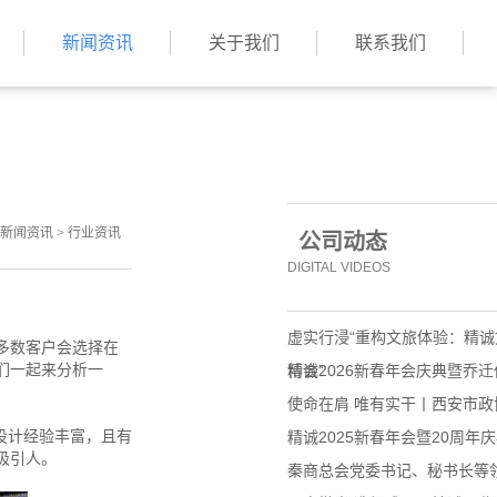
新闻资讯
关于我们
联系我们
新闻资讯
>
行业资讯
公司动态
DIGITAL VIDEOS
虚实行浸“重构文旅体验：精
多数客户会选择在
们一起来分析一
博会”
精诚2026新春年会庆典暨乔
使命在肩 唯有实干丨西安市
设计经验丰富，且有
精诚2025新春年会暨20周年
吸引人。
秦商总会党委书记、秘书长等