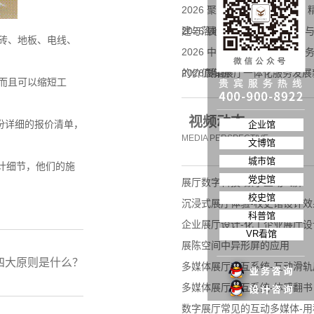
2026 聚焦展馆展厅智造服务
建与落地实践
2026 展馆展厅行业发展趋
砖、地板、电线、
2026 中国展馆展厅全链条
的价值解析
2026展馆展厅一体化服务发
而且可以缩短工
企业拓展标杆合作
视频动态
份详细的报价清单，
企业馆
MEDIA PERSPECTIVE
文博馆
城市馆
计细节，他们的施
党史馆
展厅数字科技-数字互动飞屏
校史馆
沉浸式展厅体验-校史馆设计效
科普馆
企业展厅设计-化工企业展厅设
VR看馆
展陈空间中异形屏的应用
四大原则是什么？
多媒体展厅交互系统-互动滑轨
多媒体展厅交互系统-体感翻书
数字展厅常见的互动多媒体-