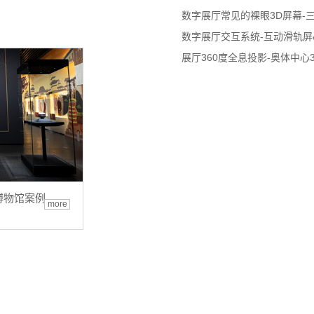
数字展厅常见的裸眼3D屏幕-
数字展厅交互系统-互动滑轨屏
展厅360度全息投影-奥体中心
博物馆案例
more