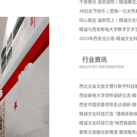
不啻微光 造炬成阳丨精诚展
38妇女节快乐丨愿每一位女性
同心致远 诚势而上丨精诚文化科
精诚与西安邮电大学数字艺术
2023年西安设计周-精诚文化
行业资讯
INDUSTRY INFORMATION
西北五省文旅文博与数字科技
西安邮电大学领导调研交流-精
西安市国资委领导走访调研-精
精诚文化科技打造 “蒲城县税收
精诚文化科技打造“陕西铁路陈
聚焦文旅融合新赛道 展馆服