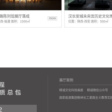
路陈列馆展厅落成
汉长安城未央宫历史文化
more
西·临潼 面积：1500㎡
位置：陕西·西安 面积：500㎡
展厅案例
精诚文化科技画册
精诚微信公众号
国家能源集团榆林化工爱国主义教育实
2