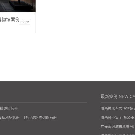
博物馆案例
more
最新案例 NEW CA
精诚抖音号
陕西神木石峁博物馆
践基地纪念册
陕西铁路陈列馆画册
陕西种业集团·杨凌
广元海绵城市科普展