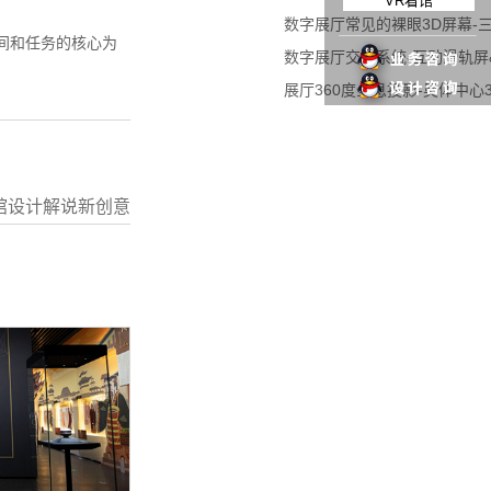
VR看馆
数字展厅常见的裸眼3D屏幕-
间和任务的核心为
数字展厅交互系统-互动滑轨屏
展厅360度全息投影-奥体中心
馆设计解说新创意