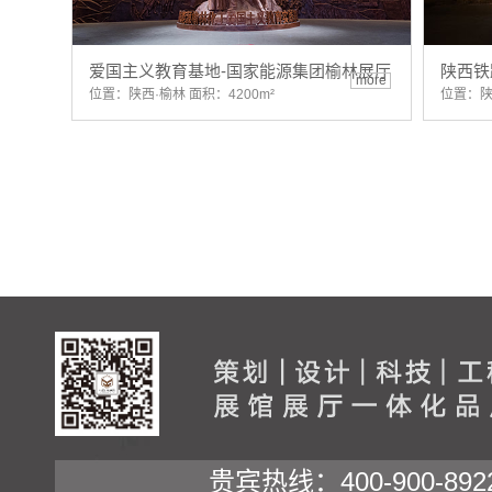
爱国主义教育基地-国家能源集团榆林展厅
陕西铁
more
位置：陕西·榆林 面积：4200m²
位置：陕
贵宾热线：400-900-892