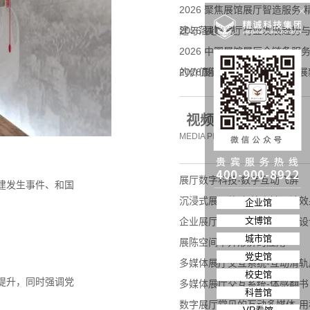
2026 聚焦展馆展厅智造服务
建与落地实践
2026 展馆展厅行业发展趋
2026 中国展馆展厅全链条
的价值解析
2026展馆展厅一体化服务发
企业拓展标杆合作
视频动态
MEDIA PERSPECTIVE
展厅数字科技-数字互动飞屏
建发生事件、和国
沉浸式展厅体验-校史馆设计效
企业馆
文博馆
企业展厅设计-化工企业展厅设
城市馆
展陈空间中异形屏的应用
党史馆
多媒体展厅交互系统-互动滑轨
校史馆
提升，同时强调党
多媒体展厅交互系统-体感翻书
科普馆
数字展厅常见的互动多媒体-