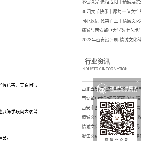
不啻微光 造炬成阳丨精诚展
38妇女节快乐丨愿每一位女性
同心致远 诚势而上丨精诚文化科
精诚与西安邮电大学数字艺术
2023年西安设计周-精诚文化
行业资讯
INDUSTRY INFORMATION
了解危害，其原因很
西北五省文旅文博与数字科技
西安邮电大学领导调研交流-精
西安市国资委领导走访调研-精
他展陈手段向大家普
精诚文化科技打造 “蒲城县税收
精诚文化科技打造“陕西铁路陈
聚焦文旅融合新赛道 展馆服
毒品。