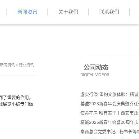
新闻资讯
关于我们
联系我们
新闻资讯
>
行业资讯
公司动态
DIGITAL VIDEOS
虚实行浸“重构文旅体验：精
到了重要的作用，
博会”
精诚2026新春年会庆典暨乔
诚展览小编专门做
使命在肩 唯有实干丨西安市
精诚2025新春年会暨20周年
秦商总会党委书记、秘书长等