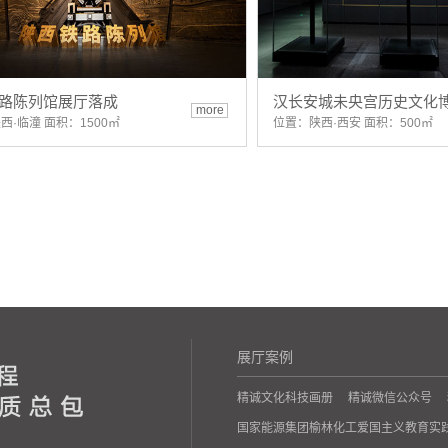
路陈列馆展厅落成
汉长安城未央宫历史文化
more
西·临潼 面积：1500㎡
位置：陕西·西安 面积：500㎡
展厅案例
精诚文化科技画册
精诚微信公众号
国家能源集团榆林化工爱国主义教育实