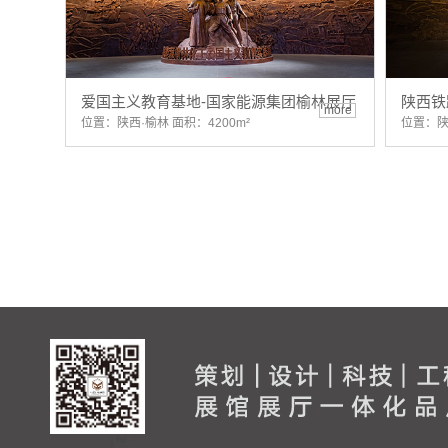
爱国主义教育基地-国家能源集团榆林展厅
陕西铁
more
位置：陕西·榆林 面积：4200m²
位置：陕