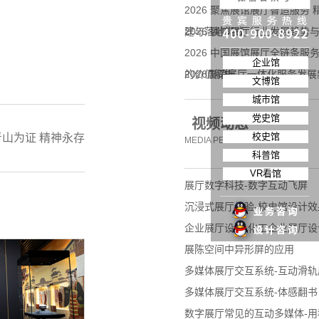
2026 聚焦展馆展厅智造服务
建与落地实践
2026 展馆展厅行业发展趋
2026 中国展馆展厅全链条
企业馆
的价值解析
2026展馆展厅一体化服务发
文博馆
企业拓展标杆合作
城市馆
党史馆
视频动态
校史馆
青山为证 精神永存
MEDIA PERSPECTIVE
科普馆
VR看馆
展厅数字科技-数字互动飞屏
沉浸式展厅体验-校史馆设计效
企业展厅设计-化工企业展厅设
展陈空间中异形屏的应用
多媒体展厅交互系统-互动滑轨
多媒体展厅交互系统-体感翻书
数字展厅常见的互动多媒体-