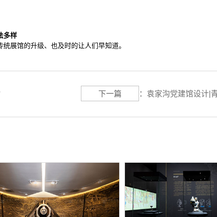
法多样
传统展馆的升级、也及时的让人们早知道。
？
下一篇
：
袁家沟党建馆设计|