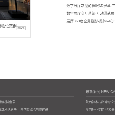
数字展厅常见的裸眼3D屏幕-
数字展厅交互系统-互动滑轨屏
展厅360度全息投影-奥体中心
博物馆案例
more
最新案例 NEW CA
精诚抖音号
陕西神木石峁博物馆
践基地纪念册
陕西铁路陈列馆画册
陕西种业集团·杨凌