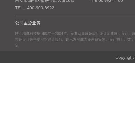
西安市灞桥区星联会展大厦10楼
早8:00-晚24：00
TEL：400-900-8922
公司主营业务
陕西精诚科技集团成立于2004年，专业从事展馆展厅设计企业展厅设计、
市馆设计
等各类
展馆设计
服务。现已发展成为集创意策划、设计施工、数字
司
Copyr