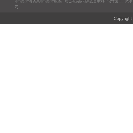
市馆设计
等各类
展馆设计
服务。现已发展成为集创意策划、设计施工、数字
司
Copyr