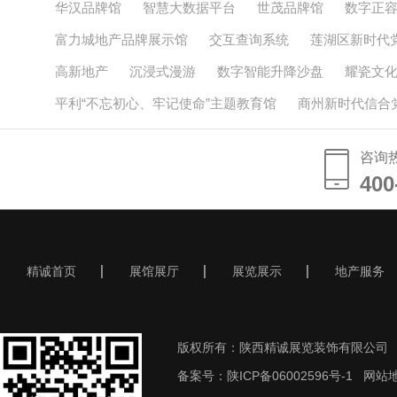
华汉品牌馆
智慧大数据平台
世茂品牌馆
数字正
富力城地产品牌展示馆
交互查询系统
莲湖区新时代
高新地产
沉浸式漫游
数字智能升降沙盘
耀瓷文
平利“不忘初心、牢记使命”主题教育馆
商州新时代信合
咨询
400
400
精诚首页
展馆展厅
展览展示
地产服务
版权所有：陕西精诚展览装饰有限公司
备案号：
陕ICP备06002596号-1
网站