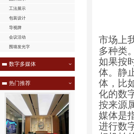
工法展示
包装设计
导视牌
市场上
会议活动
围墙发光字
多种类
如果按
数字多媒体
体。静
体，比
热门推荐
化的数
按来源
媒体是
进行数