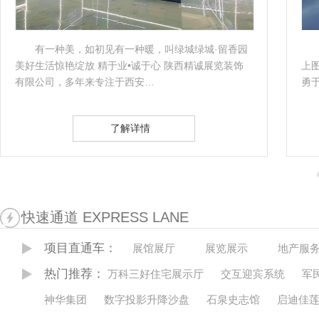
初见有一种暖，叫绿城绿城·留香园
商洛市创业就业展览
 精于业•诚于心 陕西精诚展览装饰
上图片： 商洛市创业就
专注于西安…
勇于进取的创业征程和不
了解详情
了
快速通道 EXPRESS LANE
项目直通车：
展馆展厅
展览展示
地产服
热门推荐：
万科三好住宅展示厅
交互迎宾系统
军
神华集团
数字投影升降沙盘
石泉史志馆
启迪佳莲