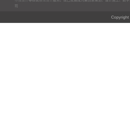
市馆设计
等各类
展馆设计
服务。现已发展成为集创意策划、设计施工、数字
司
Copyr