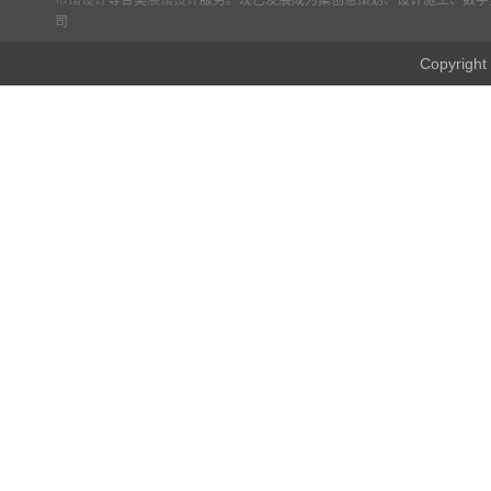
市馆设计
等各类
展馆设计
服务。现已发展成为集创意策划、设计施工、数字
司
Copyr