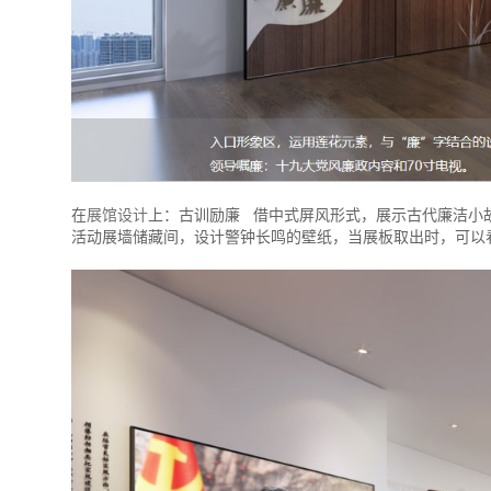
在
展馆设计
上：古训励廉 借中式屏风形式，展示古代廉洁小故
活动展墙储藏间，设计警钟长鸣的壁纸，当展板取出时，可以