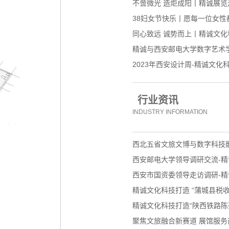
不啻微光 造炬成阳丨精诚展
38妇女节快乐丨愿每一位女性
同心致远 诚势而上丨精诚文化科
精诚与西安邮电大学数字艺术
2023年西安设计周-精诚文化
行业资讯
INDUSTRY INFORMATION
西北五省文旅文博与数字科技
西安邮电大学领导调研交流-精
西安市国资委领导走访调研-精
精诚文化科技打造 “蒲城县税收
精诚文化科技打造“陕西铁路陈
聚焦文旅融合新赛道 展馆服