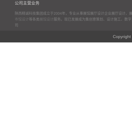
公司主营业务
陕西精诚科技集团成立于2004年，专业从事展馆展厅设计企业展厅设计、
市馆设计
等各类
展馆设计
服务。现已发展成为集创意策划、设计施工、数字
司
Copyr