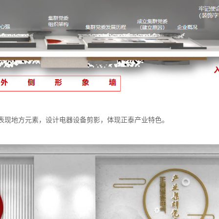
表现地方元素，设计电器设备剪影，体现正泰产业特色。