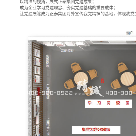
以精准的视角，展式正泰集团党建成果；
成为企业学习党建理念、夯实党建基础的重要载体；
让党建展陈成为正泰集团对外宣传我党精神的基地，体现我党