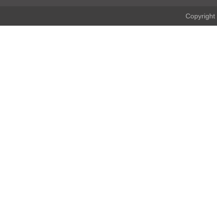
Copyr