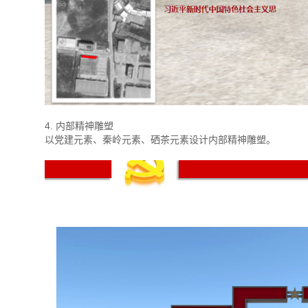
4. 内部精神雕塑
以党建元素、秦岭元素、硒茶元素设计内部精神雕塑。