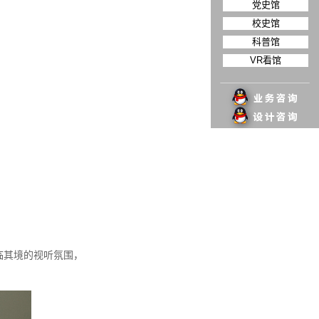
党史馆
校史馆
科普馆
VR看馆
临其境的视听氛围，