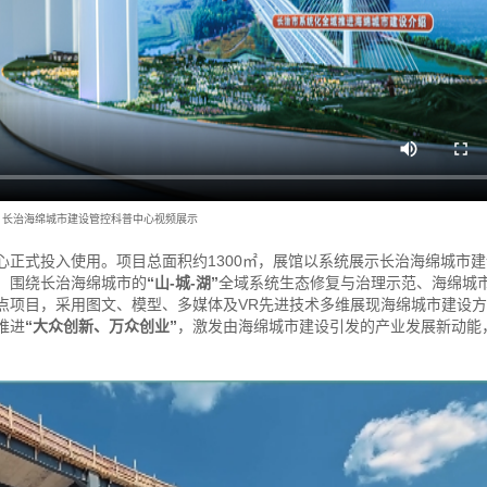
长治海绵城市建设管控科普中心视频展示
心正式投入使用。项目总面积约1300㎡，展馆以系统展示长治海绵城市
，围绕长治海绵城市的
“山-城-湖”
全域系统生态修复与治理示范、海绵城
点项目，采用图文、模型、多媒体及VR先进技术多维展现海绵城市建设
推进
“大众创新、万众创业”
，激发由海绵城市建设引发的产业发展新动能