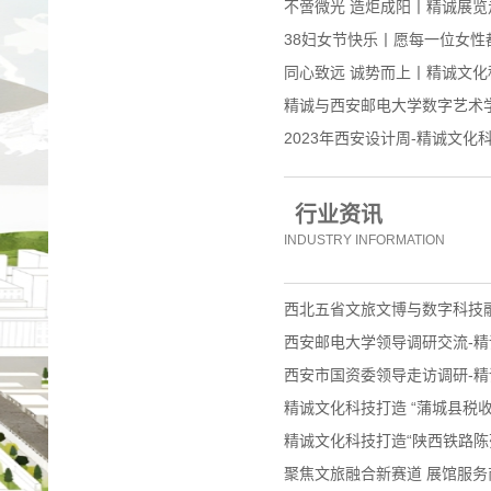
不啻微光 造炬成阳丨精诚展
38妇女节快乐丨愿每一位女性
同心致远 诚势而上丨精诚文化科
精诚与西安邮电大学数字艺术
2023年西安设计周-精诚文化
行业资讯
INDUSTRY INFORMATION
西北五省文旅文博与数字科技
西安邮电大学领导调研交流-精
西安市国资委领导走访调研-精
精诚文化科技打造 “蒲城县税收
精诚文化科技打造“陕西铁路陈
聚焦文旅融合新赛道 展馆服