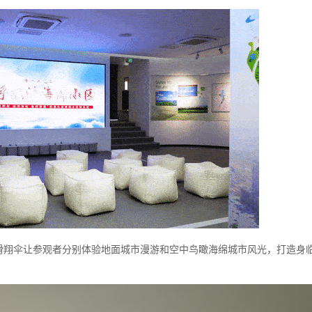
R滑翔伞让参观者分别体验地面城市漫游和空中鸟瞰海绵城市风光，打造身