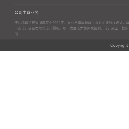
公司主营业务
陕西精诚科技集团成立于2004年，专业从事展馆展厅设计企业展厅设计、
市馆设计
等各类
展馆设计
服务。现已发展成为集创意策划、设计施工、数字
司
Copyr